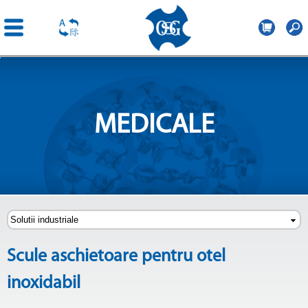
OSG
Romania
Mergi la
conţinutul
principal
MEDICALE
Scule aschietoare pentru otel
inoxidabil