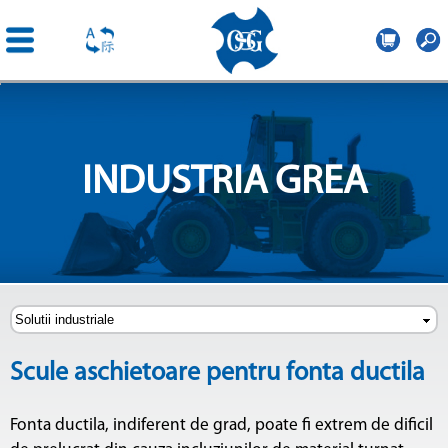
OSG
Romania
Mergi la
conţinutul
principal
INDUSTRIA GREA
Scule aschietoare pentru fonta ductila
Fonta ductila, indiferent de grad, poate fi extrem de dificil