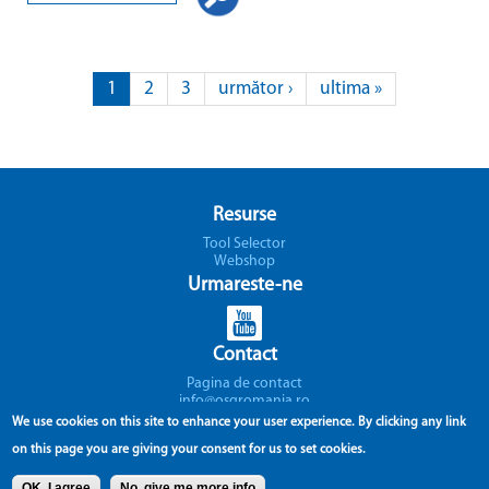
Pagini
1
2
3
următor ›
ultima »
Resurse
Tool Selector
Webshop
Urmareste-ne
Contact
Pagina de contact
info@osgromania.ro
Suport
We use cookies on this site to enhance your user experience.
By clicking any link
on this page you are giving your consent for us to set cookies.
Soseaua Bucuresti-Magurele , No. 25 C
051431 Bucureşti Sectorul 5
OK, I agree
No, give me more info
România