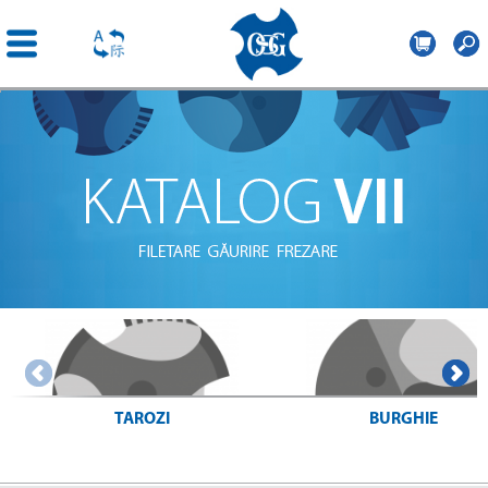
OSG
Romania
Mergi la
conţinutul
principal
TAROZI
BURGHIE
> Cautare tarod
> Cautare burghiu