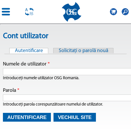
OSG
Romania
Mergi la
Cont utilizator
conţinutul
principal
Autentificare
(tab activ)
Solicitaţi o parolă nouă
Taburi primare
Numele de utilizator
*
Introduceţi numele utilizator OSG Romania.
Parola
*
Introduceţi parola corespunzătoare numelui de utilizator.
VECHIUL SITE