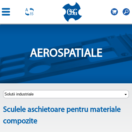
OSG
Romania
Mergi la
conţinutul
principal
AEROSPATIALE
Sculele aschietoare pentru materiale
compozite